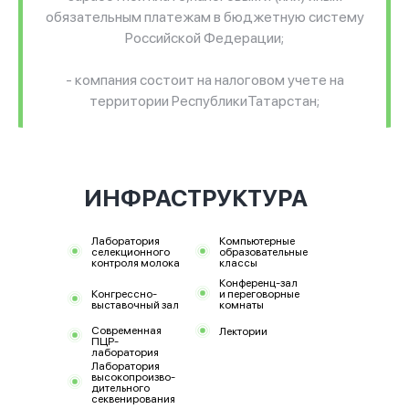
обязательным платежам в бюджетную систему
Российской Федерации;
- компания состоит на налоговом учете на
территории РеспубликиТатарстан;
- наличие на праве аренды помещения для
размещения своего постоянно действующего
исполнительного органа или иных органов, лиц,
ИНФРАСТРУКТУРА
имеющихправо действовать без доверенности,
а также вести свою основную деятельность в
Лаборатория
Компьютерные
рамках проекта на территории Технопарка.
селекционного
образовательные
контроля молока
классы
Конференц-зал
Конгрессно-
и переговорные
выставочный зал
комнаты
Современная
Лектории
ПЦР-
лаборатория
Лаборатория
высокопроизво-
дительного
секвенирования